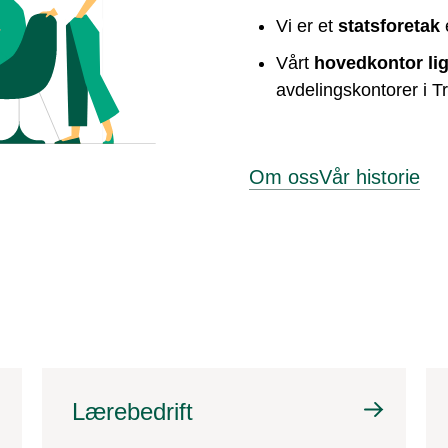
Vi er et
statsforetak
Vårt
hovedkontor li
avdelingskontorer i 
Om oss
Vår historie
Lærebedrift