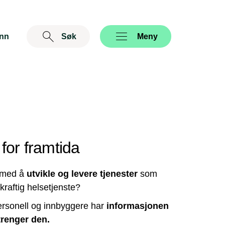
inn
Søk
Åpne
Meny
for framtida
e med å
utvikle og levere tjenester
som
kraftig helsetjenste?
ersonell og innbyggere har
informasjonen
trenger den.